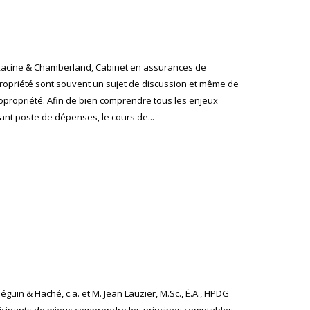
Racine & Chamberland, Cabinet en assurances de
priété sont souvent un sujet de discussion et même de
copropriété. Afin de bien comprendre tous les enjeux
tant poste de dépenses, le cours de...
guin & Haché, c.a. et M. Jean Lauzier, M.Sc., É.A., HPDG
ticipants de mieux comprendre les principes comptables