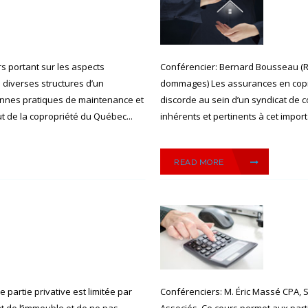
rs portant sur les aspects
Conférencier: Bernard Bousseau (
 diverses structures d’un
dommages) Les assurances en copro
bonnes pratiques de maintenance et
discorde au sein d’un syndicat de 
ut de la copropriété du Québec...
inhérents et pertinents à cet impor
READ MORE
partie privative est limitée par
Conférenciers: M. Éric Massé CPA, Sé
nt de l’immeuble et de ne pas
Associés. Ce cours permet aux par