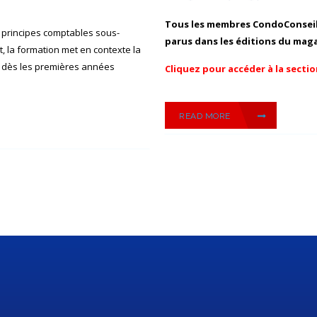
Tous les membres CondoConseils
 principes comptables sous-
parus dans les éditions du maga
t, la formation met en contexte la
e, dès les premières années
Cliquez pour accéder à la secti
READ MORE